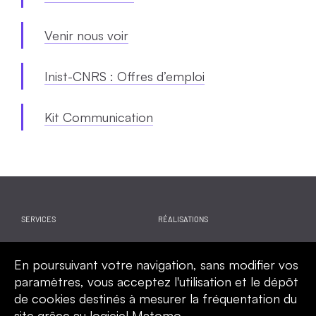
Venir nous voir
Inist-CNRS : Offres d’emploi
Kit Communication
SERVICES
RÉALISATIONS
WEBINAIRES
ACTUALITES
En poursuivant votre navigation, sans modifier vos
CALENDRIER
QUI SOMMES-NOUS
paramètres, vous acceptez l'utilisation et le dépôt
de cookies destinés à mesurer la fréquentation du
site grâce au logiciel Matomo.