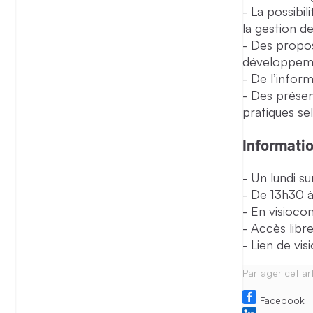
La possibi
la gestion d
Des proposi
développem
De l’inform
Des présen
pratiques se
Informati
Un lundi su
De 13h30 à
En visioco
Accès libre
Lien de vi
Partager cet art
Facebook