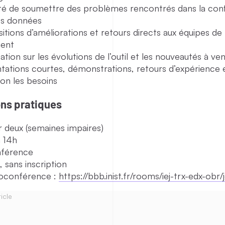
lité de soumettre des problèmes rencontrés dans la conf
es données
tions d’améliorations et retours directs aux équipes de
ent
ation sur les évolutions de l’outil et les nouveautés à ven
tations courtes, démonstrations, retours d’expérience
lon les besoins
ons pratiques
r deux (semaines impaires)
 14h
nférence
, sans inscription
sioconférence :
https://bbb.inist.fr/rooms/iej-trx-edx-obr/
icle