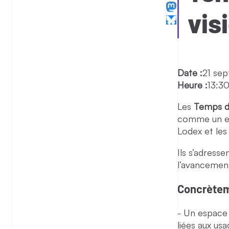
vis
Date :
21 se
Heure :
13:3
Les
Temps d
comme un esp
Lodex et les 
Ils s’adresse
l’avancement
Concrètem
Un espace d
liées aux us