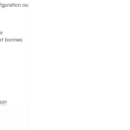
iguration ou
ir
 et bonnes
join