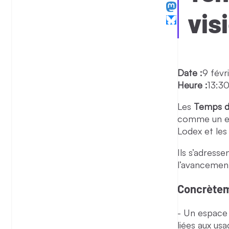
vis
Date :
9 févr
Heure :
13:3
Les
Temps d
comme un esp
Lodex et les 
Ils s’adresse
l’avancement
Concrètem
Un espace d
liées aux us