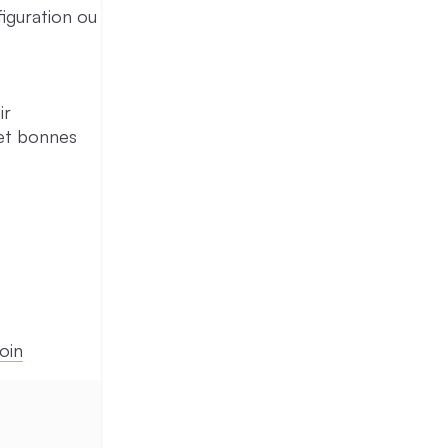
iguration ou
ir
 et bonnes
join