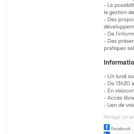
La possibi
la gestion d
Des proposi
développem
De l’inform
Des présen
pratiques se
Informati
Un lundi su
De 13h30 à
En visioco
Accès libre
Lien de vi
Partager cet art
Facebook