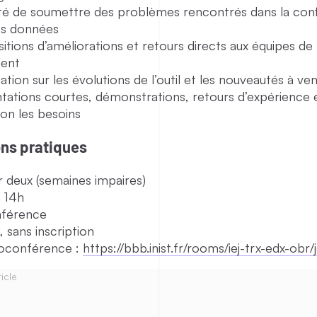
lité de soumettre des problèmes rencontrés dans la conf
es données
tions d’améliorations et retours directs aux équipes de
ent
ation sur les évolutions de l’outil et les nouveautés à ven
tations courtes, démonstrations, retours d’expérience
lon les besoins
ons pratiques
r deux (semaines impaires)
 14h
nférence
, sans inscription
sioconférence :
https://bbb.inist.fr/rooms/iej-trx-edx-obr/
icle