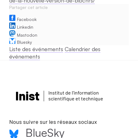
de-la-nouvelle-version-de-bibcnrs/
Partager cet article
Facebook
Linkedin
Mastodon
Bluesky
Liste des événements
Calendrier des
événements
Inist
Institut de l'information
scientifique et technique
Nous suivre sur les réseaux sociaux
BlueSky