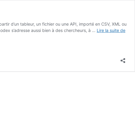
partir d’un tableur, un fichier ou une API, importé en CSV, XML ou
Témo
Lodex s’adresse aussi bien à des chercheurs, à …
Lire la suite de
:
Lode
pour
valor
les
publi
des
Hosp
civils
de
Lyon