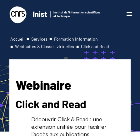
Inist
Institut de l'information scientifique
et technique
Accueil
Services
Formation Information
Webinaires & Classes virtuelles
Click and Read
Webinaire
Click and Read
Découvrir Click & Read : une
extension unifiée pour faciliter
l’accès aux publications