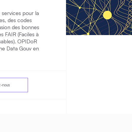
services pour la
ées, des codes
ffusion des bonnes
s FAIR (Faciles à
isables). OPIDoR
che Data Gouv en
z-nous