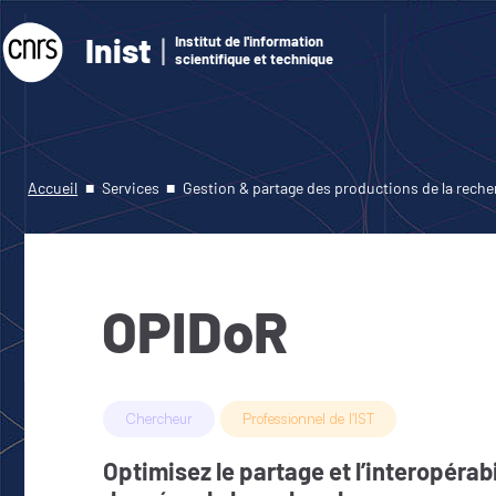
Inist
Institut de l'information
scientifique et technique
Accueil
Services
Gestion & partage des productions de la reche
OPIDoR
Chercheur
Professionnel de l'IST
Optimisez le partage et l’interopérabi