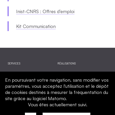
Inist-CNRS : Offres d’emploi
Kit Communication
SERVICES
RÉALISATIONS
WEBINAIRES
ACTUALITES
En poursuivant votre navigation, sans modifier vos
CALENDRIER
QUI SOMMES-NOUS
paramètres, vous acceptez l'utilisation et le dépôt
de cookies destinés à mesurer la fréquentation du
site grâce au logiciel Matomo.
Vous êtes actuellement suivi.
Mentions légales
Politique de confidentialité