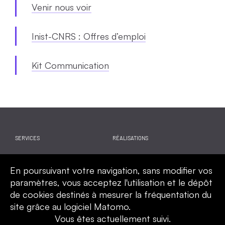
Venir nous voir
Inist-CNRS : Offres d’emploi
Kit Communication
SERVICES
RÉALISATIONS
WEBINAIRES
ACTUALITES
En poursuivant votre navigation, sans modifier vos
CALENDRIER
QUI SOMMES-NOUS
paramètres, vous acceptez l'utilisation et le dépôt
de cookies destinés à mesurer la fréquentation du
site grâce au logiciel Matomo.
Vous êtes actuellement suivi.