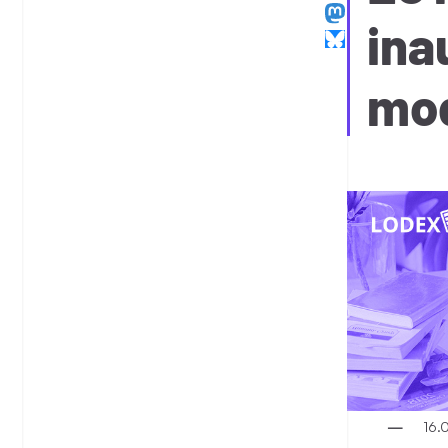
ina
mod
16.