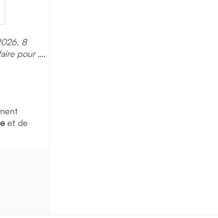
2026, 8
aire pour ….
ement
ée
et de