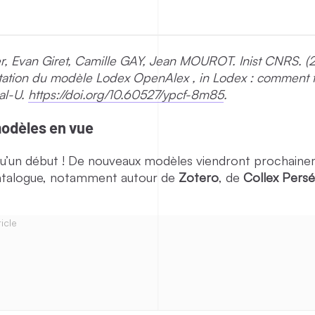
, Evan Giret, Camille GAY, Jean MOUROT. Inist CNRS. (
ntation du modèle Lodex OpenAlex , in Lodex : comment f
al-U.
https://doi.org/10.60527/ypcf-8m85
.
modèles en vue
 qu’un début ! De nouveaux modèles viendront prochain
 catalogue, notamment autour de
Zotero
, de
Collex Pers
icle