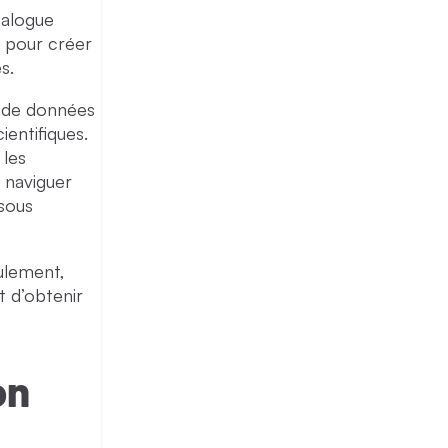
talogue
i pour créer
s.
 de données
ientifiques.
 les
 naviguer
 sous
ulement,
 d’obtenir
on