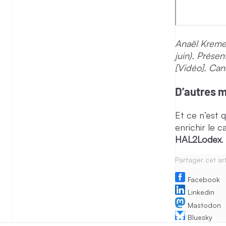
Anaël Kremer
juin). Prése
[Vidéo]. Can
D’autres 
Et ce n’est
enrichir le
HAL2Lodex
.
Partager cet art
Facebook
Linkedin
Mastodon
Bluesky