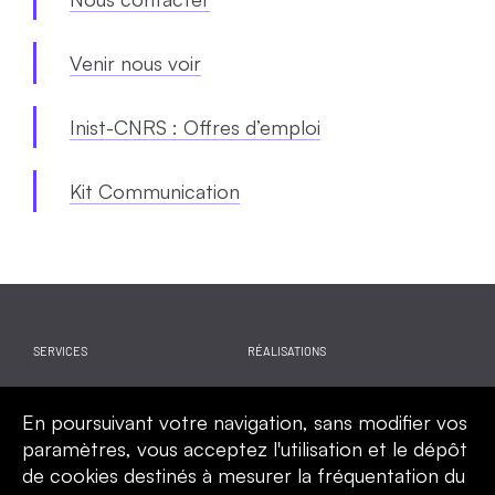
Venir nous voir
Inist-CNRS : Offres d’emploi
Kit Communication
SERVICES
RÉALISATIONS
WEBINAIRES
ACTUALITES
En poursuivant votre navigation, sans modifier vos
CALENDRIER
QUI SOMMES-NOUS
paramètres, vous acceptez l'utilisation et le dépôt
de cookies destinés à mesurer la fréquentation du