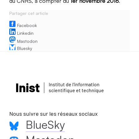
du CNRS, à compter du
1er novembre 2018
.
Partager cet article
Facebook
Linkedin
Mastodon
Bluesky
Inist
Institut de l'information
scientifique et technique
Nous suivre sur les réseaux sociaux
BlueSky