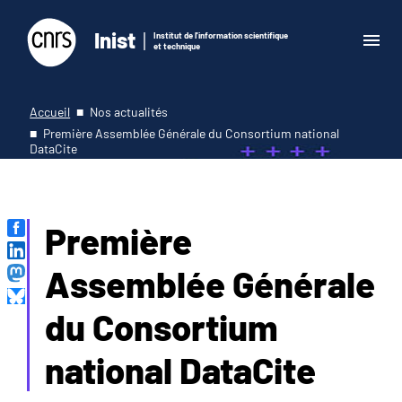
Inist
Institut de l'information scientifique
et technique
Accueil
Nos actualités
Première Assemblée Générale du Consortium national
DataCite
Première
Assemblée Générale
du Consortium
national DataCite