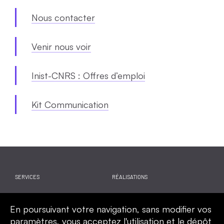
Nous contacter
Venir nous voir
Inist-CNRS : Offres d’emploi
Kit Communication
SERVICES
RÉALISATIONS
WEBINAIRES
ACTUALITES
En poursuivant votre navigation, sans modifier vos
CALENDRIER
QUI SOMMES-NOUS
paramètres, vous acceptez l'utilisation et le dépôt