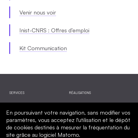
Venir nous voir
Inist-CNRS : Offres d’emploi
Kit Communication
SERVICES
RÉALISATIONS
WEBINAIRES
ACTUALITES
En poursuivant votre navigation, sans modifier vos
CALENDRIER
QUI SOMMES-NOUS
paramètres, vous acceptez l'utilisation et le dépôt
de cookies destinés à mesurer la fréquentation du
site grâce au logiciel Matomo.