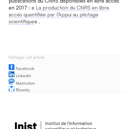
publications du CNRS disponibles en libre accès
en 2017 : «
La production du CNRS en libre
accès quantifiée par l’Appui au pilotage
scientifique
« .
Partager cet article
Facebook
Linkedin
Mastodon
Bluesky
Inist
Institut de l'information
scientifique et technique