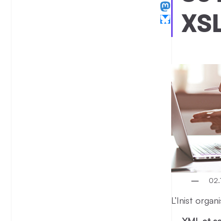
XS
02.
L’Inist orga
–
XML et s