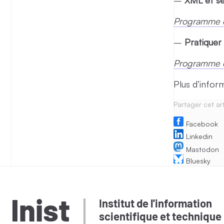
Programme e
–
Pratiquer
Programme e
Plus d’infor
Partager cet art
Facebook
Linkedin
Mastodon
Bluesky
Inist
Institut de l'information
scientifique et technique