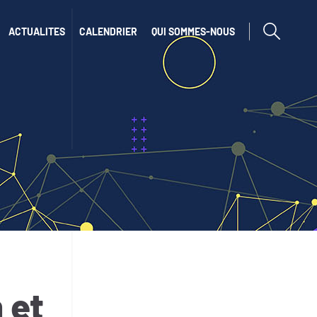
afficher ou cac
ACTUALITES
CALENDRIER
QUI SOMMES-NOUS
 et