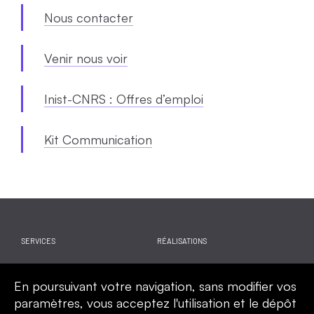
Nous contacter
Venir nous voir
Inist-CNRS : Offres d’emploi
Kit Communication
SERVICES
RÉALISATIONS
WEBINAIRES
ACTUALITES
En poursuivant votre navigation, sans modifier vos
CALENDRIER
QUI SOMMES-NOUS
paramètres, vous acceptez l'utilisation et le dépôt