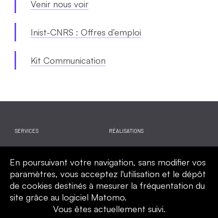
Venir nous voir
Inist-CNRS : Offres d’emploi
Kit Communication
SERVICES
RÉALISATIONS
WEBINAIRES
ACTUALITES
En poursuivant votre navigation, sans modifier vos
CALENDRIER
QUI SOMMES-NOUS
paramètres, vous acceptez l'utilisation et le dépôt
de cookies destinés à mesurer la fréquentation du
site grâce au logiciel Matomo.
Vous êtes actuellement suivi.
Mentions légales
Politique de confidentialité