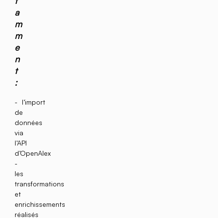
t
a
m
m
e
n
t
:
l’import
de
données
via
l’API
d’OpenAlex
les
transformations
et
enrichissements
réalisés