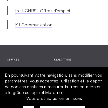
Inist-CNRS : Offres d’emploi
Kit Communication
SERVICES
RÉALISATIONS
WEBINAIRES
ACTUALITES
En poursuivant votre navigation, sans modifier vos
CALENDRIER
QUI SOMMES-NOUS
paramètres, vous acceptez l'utilisation et le dépôt
de cookies destinés à mesurer la fréquentation du
site grâce au logiciel Matomo.
Vous êtes actuellement suivi.
Mentions légales
Politique de confidentialité