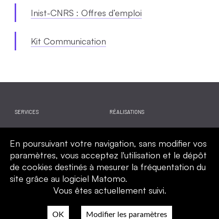
Inist-CNRS : Offres d’emploi
Kit Communication
SERVICES
RÉALISATIONS
WEBINAIRES
ACTUALITES
En poursuivant votre navigation, sans modifier vos
CALENDRIER
QUI SOMMES-NOUS
paramètres, vous acceptez l'utilisation et le dépôt
de cookies destinés à mesurer la fréquentation du
site grâce au logiciel Matomo.
Vous êtes actuellement suivi.
Mentions légales
Politique de confidentialité
OK
Modifier les paramètres
Accessibilité