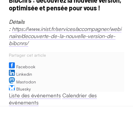
BibCnrs : découvrez la nouvelle version,
optimisée et pensée pour vous !
Détails
:
https://www.inist.fr/services/accompagner/webi
naire/decouverte-de-la-nouvelle-version-de-
bibcnrs/
Partager cet article
Facebook
Linkedin
Mastodon
Bluesky
Liste des événements
Calendrier des
événements