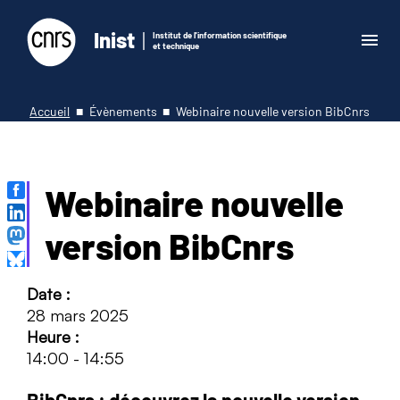
Inist
Institut de l'information scientifique
et technique
Accueil
Évènements
Webinaire nouvelle version BibCnrs
Webinaire nouvelle
version BibCnrs
Date :
28 mars 2025
Heure :
14:00
-
14:55