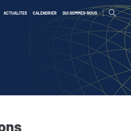
afficher ou cac
ACTUALITES
CALENDRIER
QUI SOMMES-NOUS
ions