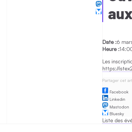
aux
Date :
6 mar
Heure :
14:0
Les inscript
https://iste
Partager cet art
Facebook
Linkedin
Mastodon
Bluesky
Liste des é