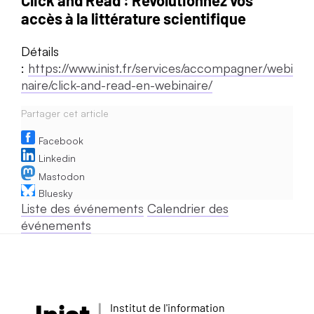
Click and Read : Révolutionnez vos
accès à la littérature scientifique
Détails
:
https://www.inist.fr/services/accompagner/webi
naire/click-and-read-en-webinaire/
Partager cet article
Facebook
Linkedin
Mastodon
Bluesky
Liste des événements
Calendrier des
événements
Institut de l'information