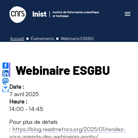
Inist
Institut de l'information scientifique
et technique
Accueil
Évènements
Webinaire ESGBU
Webinaire ESGBU
Date :
7 avril 2025
Heure :
14:00
-
14:45
Pour plus de détails
:
https://blog.readmetrics.org/2025/01/rendez-
vous-agenda-des-webinaires-esgbu/