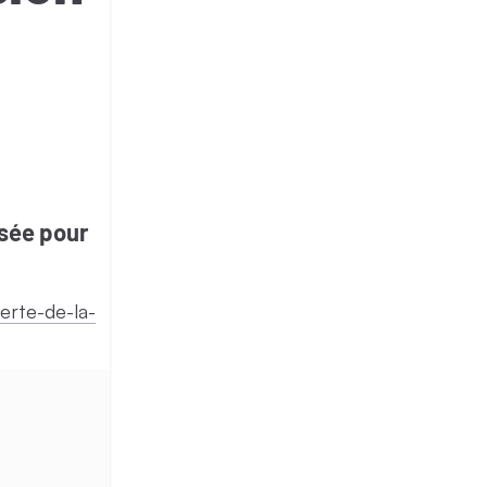
nsée pour
erte-de-la-