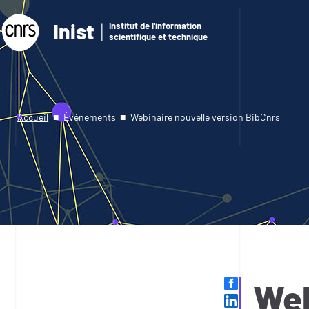
Inist
Institut de l'information
scientifique et technique
Accueil
Évènements
Webinaire nouvelle version BibCnrs
Web