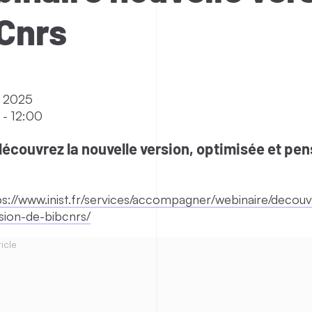
Cnrs
i 2025
-
12:00
découvrez la nouvelle version, optimisée et pe
ps://www.inist.fr/services/accompagner/webinaire/decouv
sion-de-bibcnrs/
icle