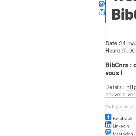
Bib
Date :
14 ma
Heure :
11:00
BibCnrs : 
vous !
Détails :
htt
nouvelle-ver
Partager cet art
Facebook
Linkedin
Mastodon