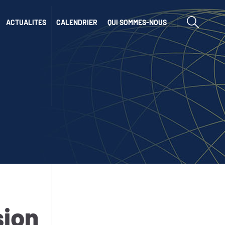
afficher ou cac
ACTUALITES
CALENDRIER
QUI SOMMES-NOUS
sion