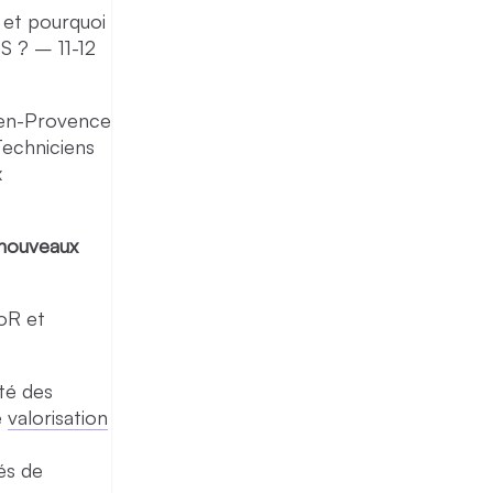
et pourquoi
S ? – 11-12
x-en-Provence
Techniciens
x
 nouveaux
DoR et
ité des
e
valorisation
és de