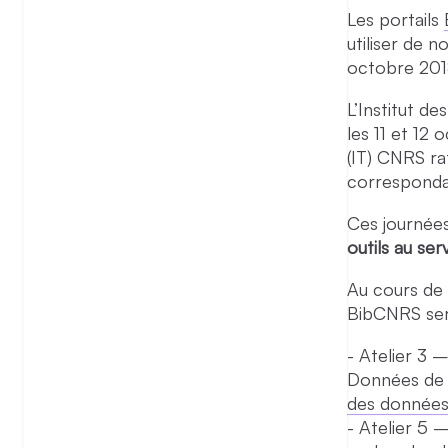
Les portails
utiliser de 
octobre 20
L’Institut d
les 11 et 12
(IT) CNRS ra
corresponda
Ces journée
outils au se
Au cours de 
BibCNRS sero
Atelier 3 
Données de 
des données
Atelier 5 