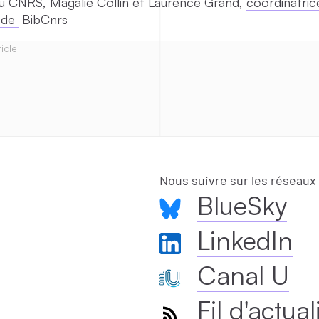
u CNRS, Magalie Collin et Laurence Grand,
coordinatric
s de
BibCnrs
icle
Nous suivre sur les réseaux
BlueSky
LinkedIn
Canal U
Fil d'actual