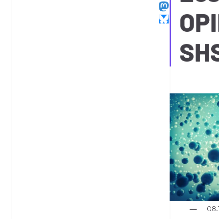
OPI
SH
08.