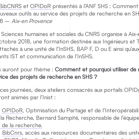
BibCNRS
et
OPIDoR
présentés à l’ANF SHS : Comment 
nouveaux outils au service des projets de recherche en SH
18 –
Aix-en Provence
es Sciences humaines et sociales du CNRS organise à Ai
 octobre 2018, une formation destinée aux Ingénieurs et 
ttachés à une unité de l’InSHS, BAP F, D ou E ainsi qu’au
nts IST et communication de l’InSHS.
s auront pour thème :
Comment et pourquoi utiliser de
rvice des projets de recherche en SHS ?
ces journées, deux ateliers consacrés aux portails OPI
nt animés par l’Inist :
–
OPIDoR
, Optimisation du Partage et de l’Interopérabil
la Recherche, Bernard Sampité, responsable de l’équip
 de la recherche.
–
BibCnrs
, accès aux ressources documentaires des unit