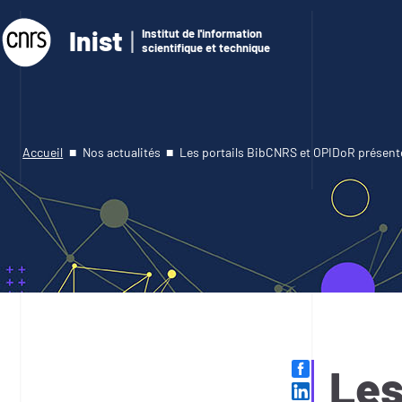
Inist
Institut de l'information
scientifique et technique
Accueil
Nos actualités
Les portails BibCNRS et OPIDoR présent
Les