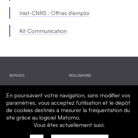
Inist-CNRS : Offres d’emploi
Kit Communication
SERVICES
RÉALISATIONS
WEBINAIRES
ACTUALITES
En poursuivant votre navigation, sans modifier vos
CALENDRIER
QUI SOMMES-NOUS
paramètres, vous acceptez l'utilisation et le dépôt
de cookies destinés à mesurer la fréquentation du
site grâce au logiciel Matomo.
Vous êtes actuellement suivi.
Mentions légales
Politique de confidentialité